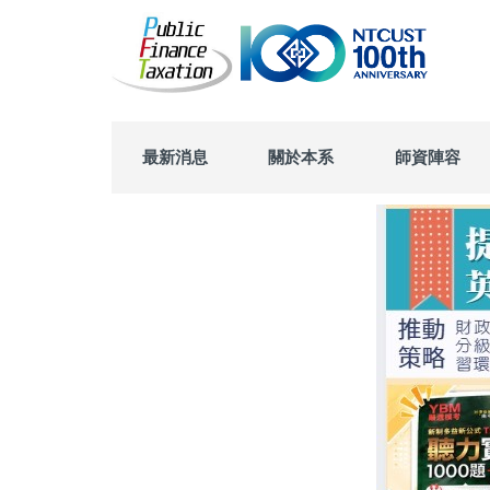
跳
到
主
要
內
容
區
最新消息
關於本系
師資陣容