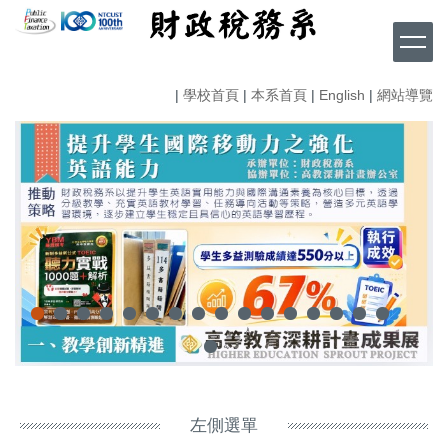
跳
到
主
要
|
學校首頁
|
本系首頁
|
English
|
網站導覽
內
容
區
左側選單