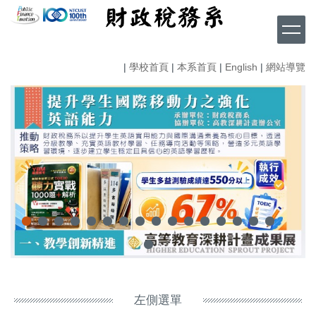
跳
到
主
要
|
學校首頁
|
本系首頁
|
English
|
網站導覽
內
容
區
左側選單