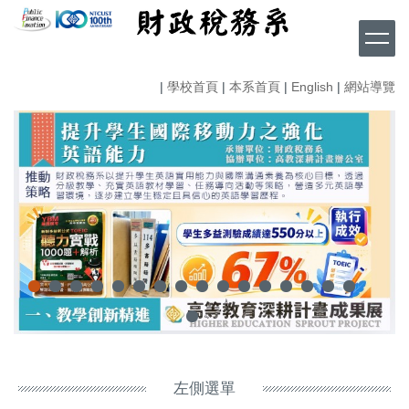
跳
到
主
要
|
學校首頁
|
本系首頁
|
English
|
網站導覽
內
容
區
左側選單