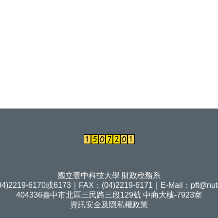
國立臺中科技大學 財政稅務系
4)2219-6170或6173｜FAX：(04)2219-6171｜E-Mail：
pft@nut
404336臺中市北區三民路三段129號 中商大樓-7923室
資訊安全及隱私權政策