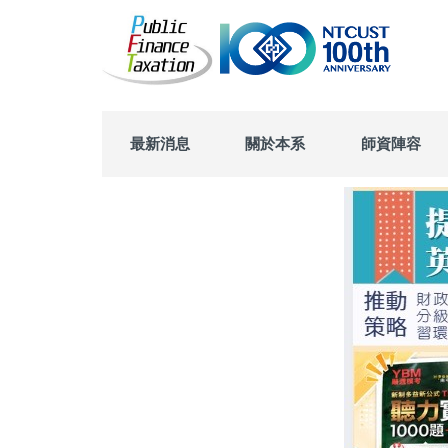
跳
到
主
要
內
容
區
最新消息
關於本系
師資陣容