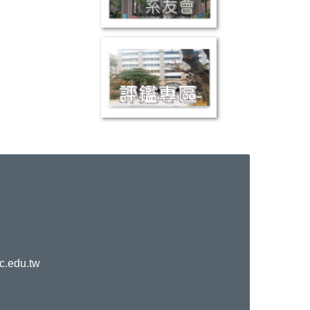
c.edu.tw