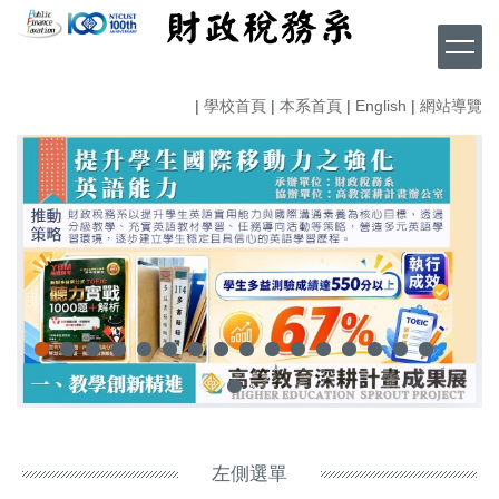
跳
到
主
要
|
學校首頁
|
本系首頁
|
English
|
網站導覽
內
容
區
左側選單