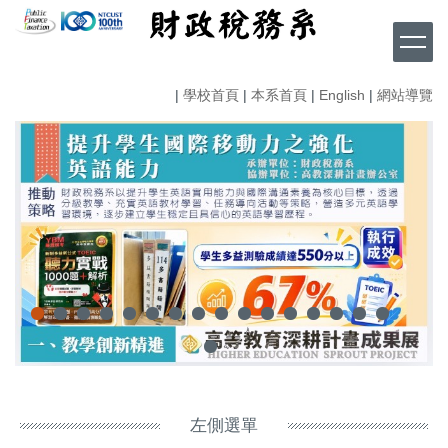
跳
到
主
要
|
學校首頁
|
本系首頁
|
English
|
網站導覽
內
容
區
左側選單