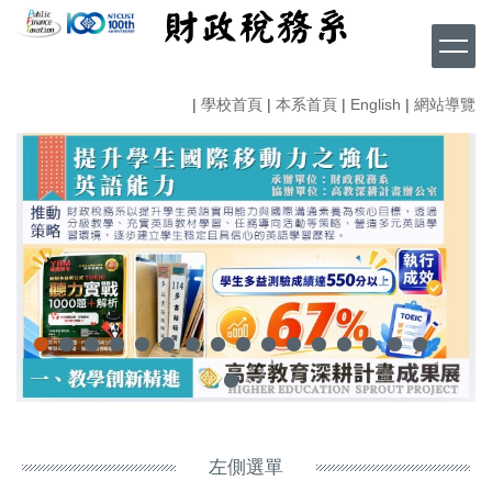
跳
到
主
要
|
學校首頁
|
本系首頁
|
English
|
網站導覽
內
容
區
左側選單