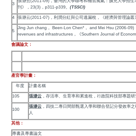
張瀞云(2011-09)，臺灣的大學聯考和補習風氣：擴充大學
3
刊》，23(3)，p311-p339。
(TSSCI)
4
張瀞云(2011-07)，利潤分紅與公司逃漏稅，《經濟與管理論叢》，7
Jing Jun chang， Been-Lon Chen*， and Mei Hsu (2006-09)， Agr
5
revenues and infrastructures，《Southern Journal of Ec
會議論文：
產官學計畫：
年度
計畫名稱
105
張瀞云
，存活率、生育率和累進稅，行政院科技部專題研
張瀞云
，四技二專日間部甄選入學和聯合登記分發效率之研
100
人
其他：
專書及專書論文