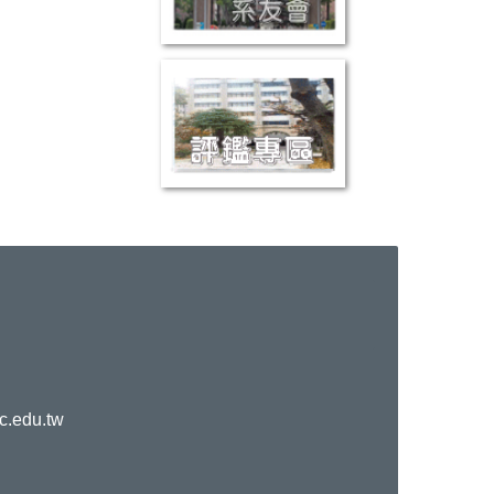
c.edu.tw