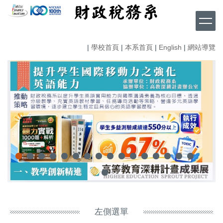
跳
到
主
要
|
學校首頁
|
本系首頁
|
English
|
網站導覽
內
容
區
左側選單