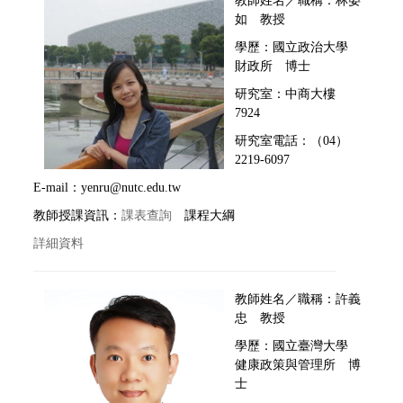
教師姓名／職稱：林晏
如 教授
學歷：
國立
政治大學
財政所 博士
研究室：中商大樓
7924
研究室電話：（04）
2219-6097
E-mail：yenru@nutc.edu.tw
教師授課資訊：
課表查詢
課程大綱
詳細資料
教師姓名／職稱：許義
忠 教授
學歷：國立臺灣大學
健康政策與管理所 博
士