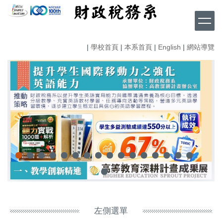
跳
到
主
要
|
學校首頁
|
本系首頁
|
English
|
網站導覽
內
容
區
左側選單