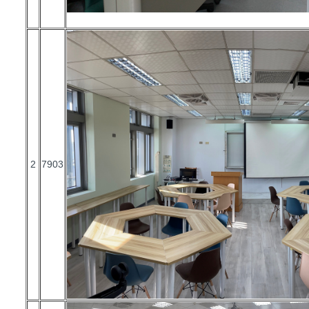
2
7903