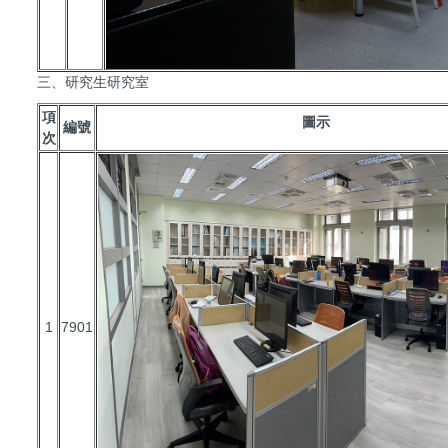
三、研究生研究室
項
圖示
編號
次
1
7901