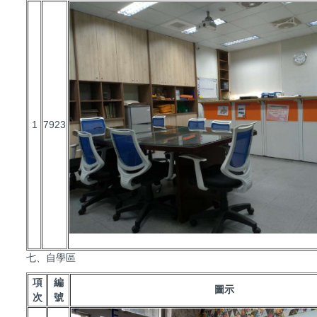
1
7923
七、自學區
項
編
圖示
次
號