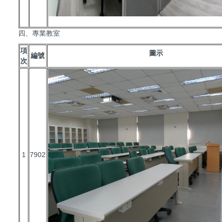
四、專業教室
項
圖示
編號
次
1
7902