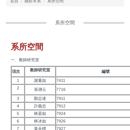
首頁
關於本系
系所空間
系所空間
系所空間
一、教師研究室
教師研究室
項次
編號
1
謝蕙如
7411
2
張瀞云
7716
3
顏志達
7911
4
許義忠
7912
5
林晏如
7924
6
林冰如
7926
7
葉金標
7927