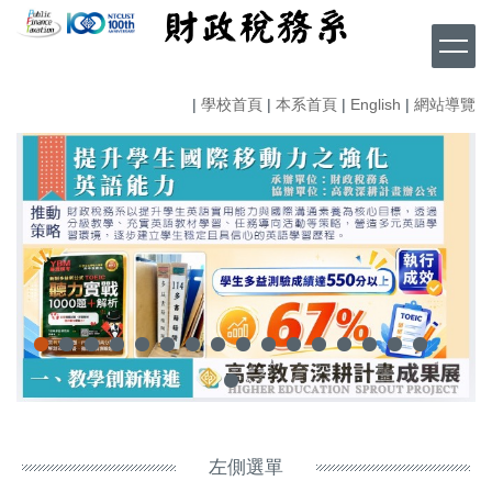
跳
到
主
要
|
學校首頁
|
本系首頁
|
English
|
網站導覽
內
容
區
左側選單