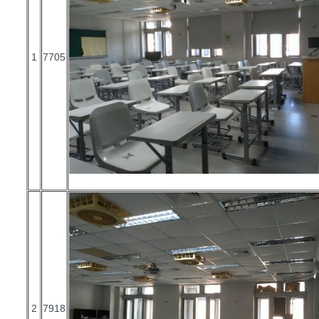
1
7705
2
7918