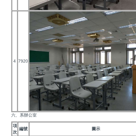
4
7920
六、系辦公室
項
編號
圖示
次