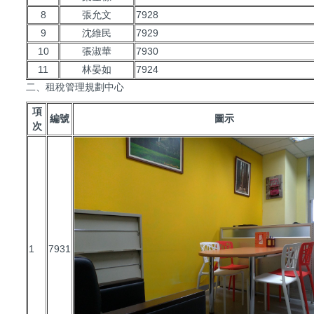
8
張允文
7928
9
沈維民
7929
10
張淑華
7930
11
林晏如
7924
二、租稅管理規劃中心
項
編號
圖示
次
1
7931