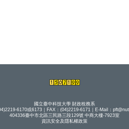
國立臺中科技大學 財政稅務系
4)2219-6170或6173｜FAX：(04)2219-6171｜E-Mail：
pft@nut
404336臺中市北區三民路三段129號 中商大樓-7923室
資訊安全及隱私權政策