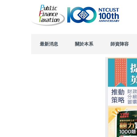
跳
到
主
要
內
容
區
最新消息
關於本系
師資陣容