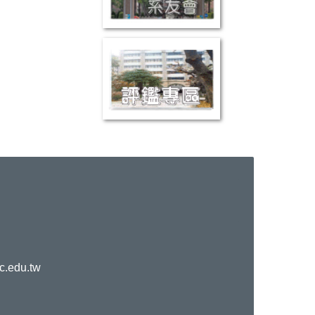
c.edu.tw