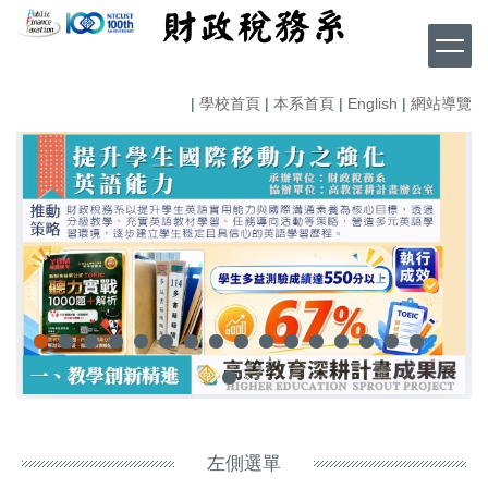
跳
到
主
要
|
學校首頁
|
本系首頁
|
English
|
網站導覽
內
容
區
左側選單