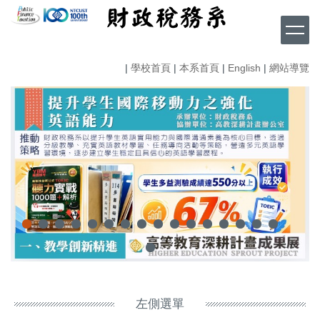
跳
到
主
要
|
學校首頁
|
本系首頁
|
English
|
網站導覽
內
容
區
左側選單