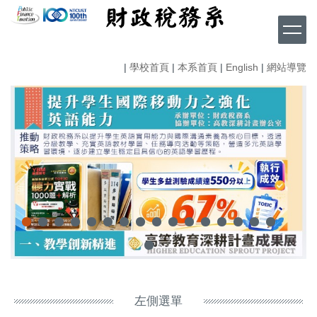
跳
到
主
要
|
學校首頁
|
本系首頁
|
English
|
網站導覽
內
容
區
左側選單