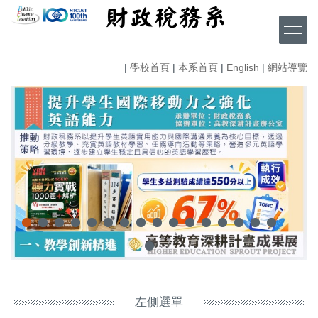
跳
到
主
要
|
學校首頁
|
本系首頁
|
English
|
網站導覽
內
容
區
左側選單