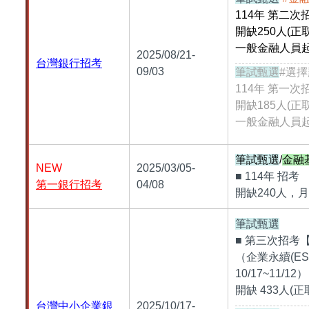
114年 第二
開缺250人(
正取
一般金融人員
2025/08/21-
台灣銀行招考
09/03
筆試甄選
#選擇
114年 第一
開缺185人(
正取
一般金融人員
筆試甄選
/
金融
NEW
2025/03/05-
■ 114年 招
第一銀行招考
04/08
開缺240人，月
筆試甄選
■ 第三次招考
（企業永續(E
10/17~11/12）
開缺 433人(正
台灣中小企業銀
2025/10/17-