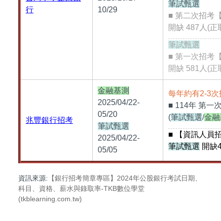
筆試甄選
行
10/29
■ 第二次招考
開缺 487人(正
筆試甄選
■ 第一次招考
開缺 581人(正
金融基測
每年約有2-3
2025/04/22-
■ 114年
第一
05/20
(
筆試甄選
/
金融
兆豐銀行招考
筆試甄選
■ 【資訊人員招考】
2025/04/22-
筆試甄選
開缺4
05/05
資訊來源:
【銀行招考簡章專區】2024年公股銀行考試日期、
科目、資格、薪水與錄取率-TKB數位學堂
(tkblearning.com.tw)