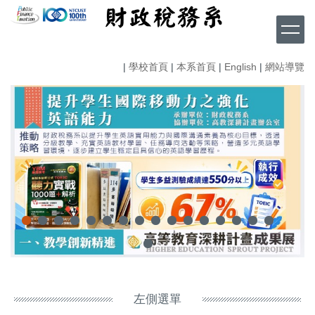
跳
到
主
要
|
學校首頁
|
本系首頁
|
English
|
網站導覽
內
容
區
左側選單