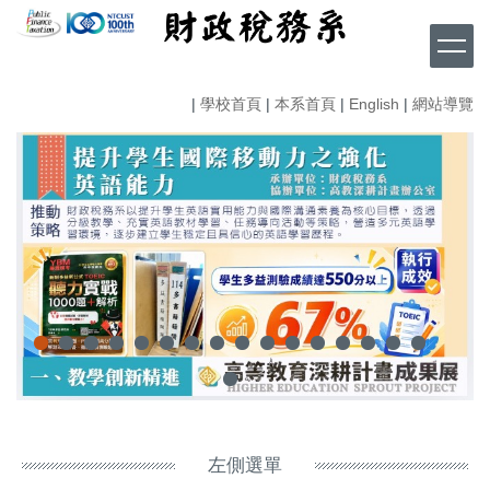
跳
到
主
要
|
學校首頁
|
本系首頁
|
English
|
網站導覽
內
容
區
左側選單