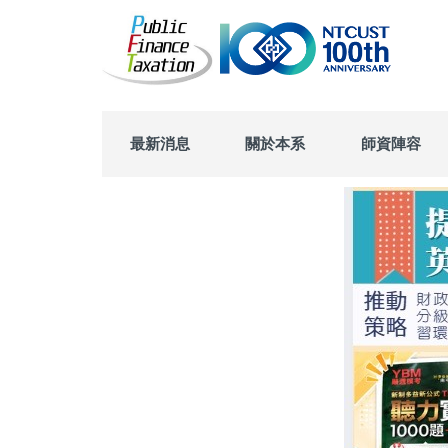
跳
到
主
要
內
容
區
最新消息
關於本系
師資陣容