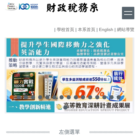
跳
到
主
要
|
學校首頁
|
本系首頁
|
English
|
網站導覽
內
容
區
左側選單