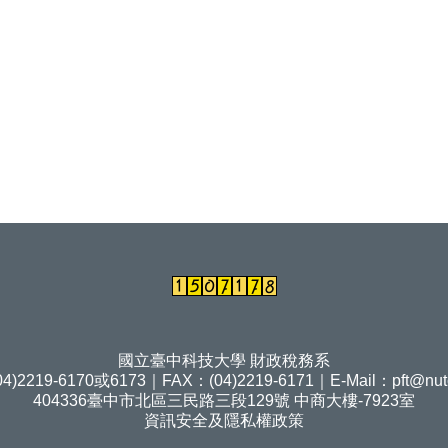
國立臺中科技大學 財政稅務系
4)2219-6170或6173｜FAX：(04)2219-6171｜E-Mail：
pft@nut
404336臺中市北區三民路三段129號 中商大樓-7923室
資訊安全及隱私權政策