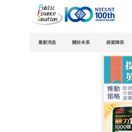
跳
到
主
要
內
容
區
最新消息
關於本系
師資陣容