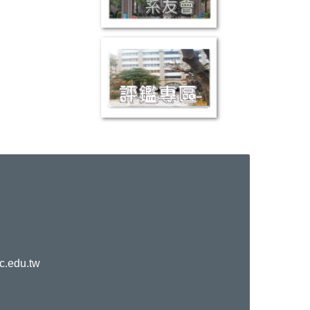
c.edu.tw