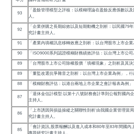
「盈餘管理模型之評核：以模糊理論在盈餘反應係數以及
93
人。
「企業併購之長期綜效以及短期動機之剖析：以民國79年
92
究計畫主持人。
91
「產業內填權訊息移轉效應之剖析：以台灣股市上市企業
90
「ISO9000系列認證模糊財務績效評估：以台灣上市
89
「台灣股市上市公司除權股價「填權現象」之剖析及其決
89
「董監改選抗爭雜音之剖析：以台灣上市企業為例」，行
88
「模糊財務評估：以港台兩地上市企業之會計報表為例」
「退休金估計模型:以第十八號財務會計準則公報對國內
87
主持人。
「上市誘因與損益操縱之關聯性剖析’由我國企業管理當
86
究計畫主持人。
「會計資訊,股票報酬以及進入成本和80年至83年間國
85
專題研究計畫主持人。