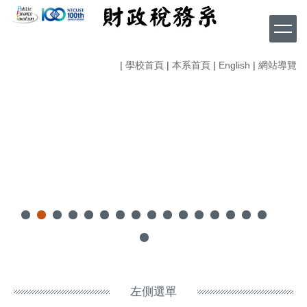
跳
到
主
要
|
學校首頁
|
本系首頁
|
English
|
網站導覽
內
容
區
左側選單