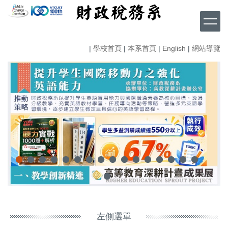
跳
到
主
要
|
學校首頁
|
本系首頁
|
English
|
網站導覽
內
容
區
左側選單