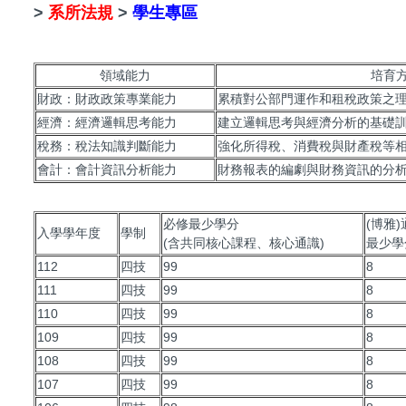
>
系所法規
>
學生專區
領域能力
培育
財政：財政政策專業能力
累積對公部門運作和租稅政策之
經濟：經濟邏輯思考能力
建立邏輯思考與經濟分析的基礎
稅務：稅法知識判斷能力
強化所得稅、消費稅與財產稅等
會計：會計資訊分析能力
財務報表的編劇與財務資訊的分
必修最少學分
(博雅)
入學學年度
學制
(含共同核心課程、核心通識)
最少學
112
四技
99
8
111
四技
99
8
110
四技
99
8
109
四技
99
8
108
四技
99
8
107
四技
99
8