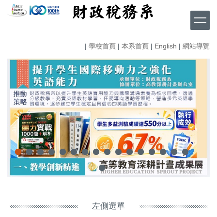
跳
到
主
要
|
學校首頁
|
本系首頁
|
English
|
網站導覽
內
容
區
左側選單