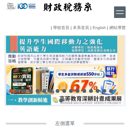
跳
到
主
要
|
學校首頁
|
本系首頁
|
English
|
網站導覽
內
容
區
左側選單