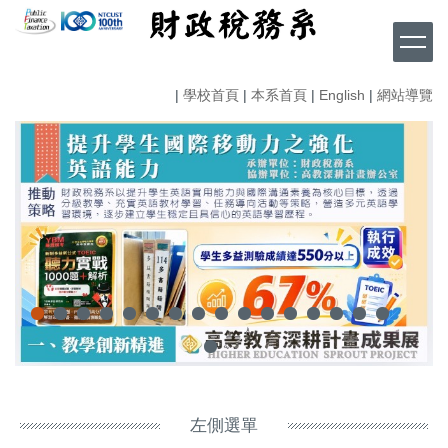
跳
到
主
要
|
學校首頁
|
本系首頁
|
English
|
網站導覽
內
容
區
左側選單