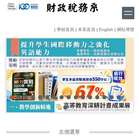
跳
到
主
要
|
學校首頁
|
本系首頁
|
English
|
網站導覽
內
容
區
左側選單