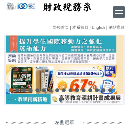
跳
到
主
要
|
學校首頁
|
本系首頁
|
English
|
網站導覽
內
容
區
左側選單