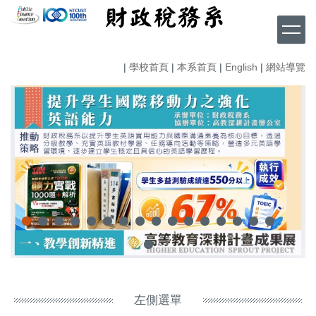
跳
到
主
要
|
學校首頁
|
本系首頁
|
English
|
網站導覽
內
容
區
左側選單