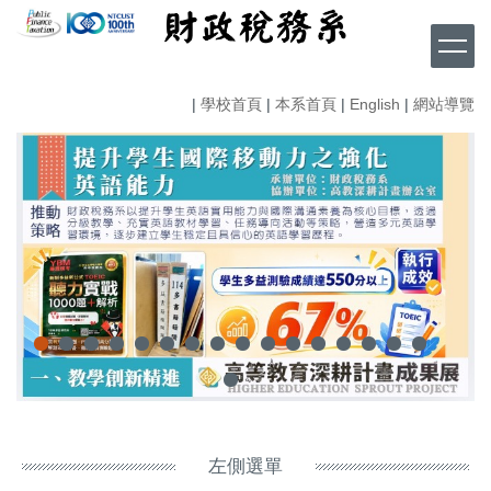
跳
到
主
要
|
學校首頁
|
本系首頁
|
English
|
網站導覽
內
容
區
左側選單