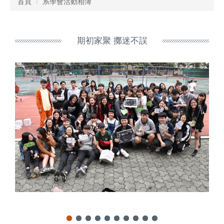
首頁
系學會活動相簿
期初家聚 擲迷不誤