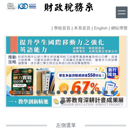
跳
到
主
要
|
學校首頁
|
本系首頁
|
English
|
網站導覽
內
容
區
左側選單