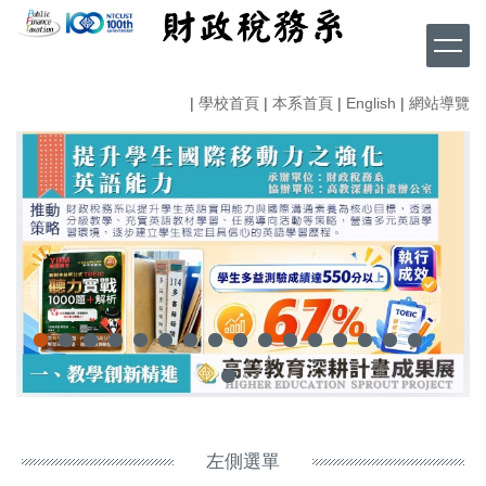
跳
到
主
要
|
學校首頁
|
本系首頁
|
English
|
網站導覽
內
容
區
左側選單