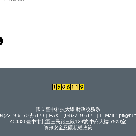
國立臺中科技大學 財政稅務系
4)2219-6170或6173｜FAX：(04)2219-6171｜E-Mail：
pft@nut
404336臺中市北區三民路三段129號 中商大樓-7923室
資訊安全及隱私權政策