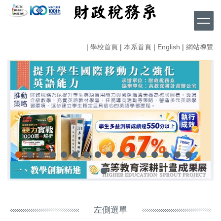
跳
到
主
要
|
學校首頁
|
本系首頁
|
English
|
網站導覽
內
容
區
左側選單