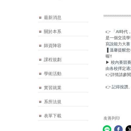
最新消息
關於本系
👉 「AI
是一個交流學
寫說能力大賽
師資陣容
▐ 溫馨提醒您
喔!!
課程規劃
▶ 校內賽競
由各校擇定適
學術活動
👉詳情請參閱活動網站
👉 記得按讚、追蹤+
實習就業
系所法規
表單下載
友善列印