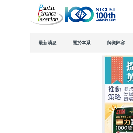
跳
到
主
要
內
容
區
最新消息
關於本系
師資陣容