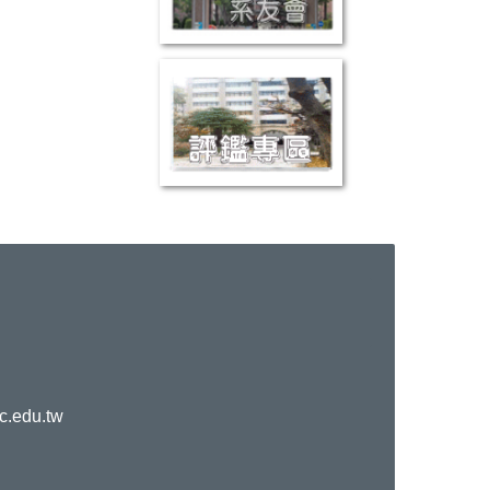
c.edu.tw