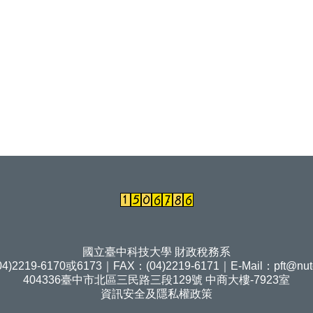
國立臺中科技大學 財政稅務系
4)2219-6170或6173｜FAX：(04)2219-6171｜E-Mail：
pft@nut
404336臺中市北區三民路三段129號 中商大樓-7923室
資訊安全及隱私權政策