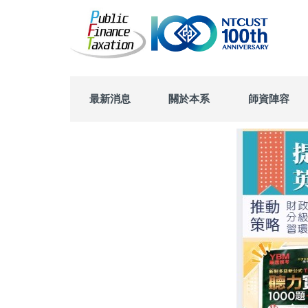
跳
到
主
要
內
容
區
最新消息
關於本系
師資陣容