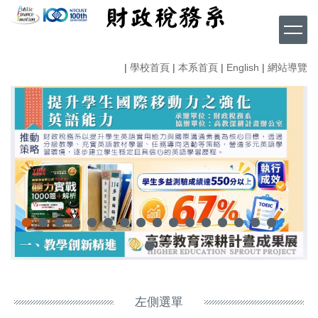
跳
到
主
要
|
學校首頁
|
本系首頁
|
English
|
網站導覽
內
容
區
左側選單