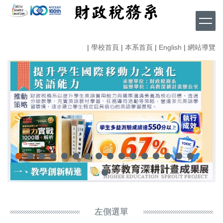
跳
到
主
要
|
學校首頁
|
本系首頁
|
English
|
網站導覽
內
容
區
左側選單