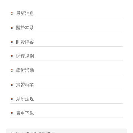
最新消息
關於本系
師資陣容
課程規劃
學術活動
實習就業
系所法規
表單下載