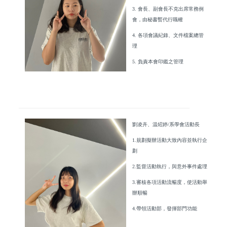
3. 會長、副會長不克出席常務例
會，由秘書暫代行職權
4. 各項會議紀錄、文件檔案總管
理
5. 負責本會印鑑之管理
劉凌卉、温炤婷/系學會活動長
1.規劃擬辦活動大致內容並執行企
劃
2.監督活動執行，與意外事件處理
3.審核各項活動流暢度，使活動舉
辦順暢
4.帶領活動部，發揮部門功能