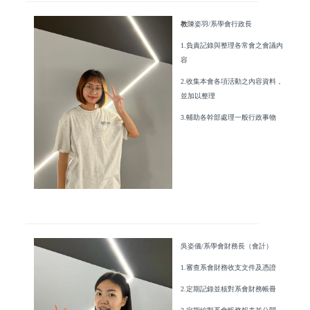
教
陳姿羽/系學會行政長
1.負責記錄與整理各常會之會議內
容
2.收集本會各項活動之內容資料，
並加以整理
3.輔助各幹部處理一般行政事物
吳姿儀/系學會財務長（會計）
1.審查系會財務收支文件及憑證
2.定期記錄並核對系會財務帳冊