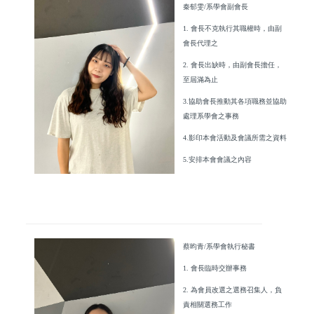
秦郁雯/系學會副會長
1. 會長不克執行其職權時，由副
會長代理之
2. 會長出缺時，由副會長擔任，
至屆滿為止
3.協助會長推動其各項職務並協助
處理系學會之事務
4.影印本會活動及會議所需之資料
5.安排本會會議之內容
蔡昀青/系學會執行秘書
1. 會長臨時交辦事務
2. 為會員改選之選務召集人，負
責相關選務工作