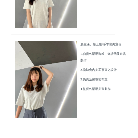
廖昱涵、趙玉婕/系學會美宣長
1.負責各活動海報、邀請函及道具
製作
2.協助會內美工事宜之設計
3.負責活動場地布置
4.監督各活動美宣製作