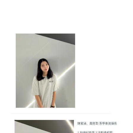
陳紫涵、蕭慈萱/系學會資攝長
1.拍攝紀錄系上活動過程照