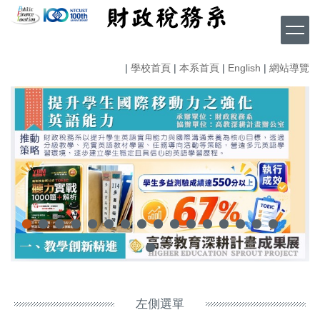
跳
到
主
要
|
學校首頁
|
本系首頁
|
English
|
網站導覽
內
容
區
左側選單