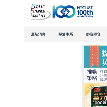
跳
到
主
要
內
容
區
最新消息
關於本系
師資陣容