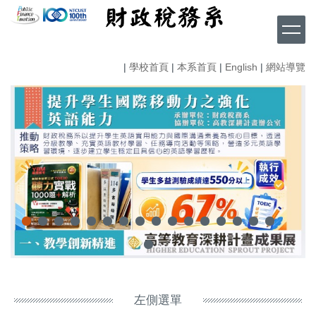
跳
到
主
要
|
學校首頁
|
本系首頁
|
English
|
網站導覽
內
容
區
左側選單