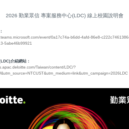
2026 勤業眾信 專案服務中心(LDC) 線上校園說明會
：
ts.teams.microsoft.com/event/0a17c74a-b6dd-4afd-86e8-c222c746138
f13-5abe46b99921
LDC)介紹網站：
rs.apac.deloitte.com/Taiwan/content/LDC/?
TW&utm_source=NTCUST&utm_medium=link&utm_campaign=2026LDC