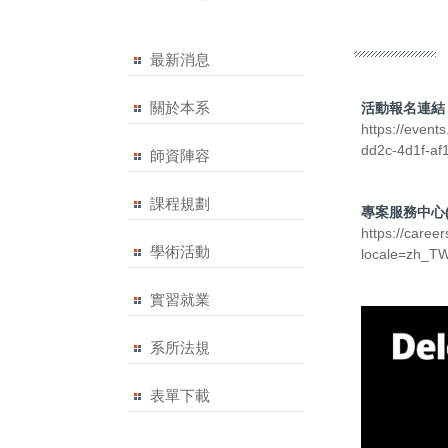
最新消息
關於本系
活動報名連結
https://even
dd2c-4d1f-a
師資陣容
課程規劃
專案服務中心(
https://caree
學術活動
locale=zh_
實習就業
系所法規
表單下載