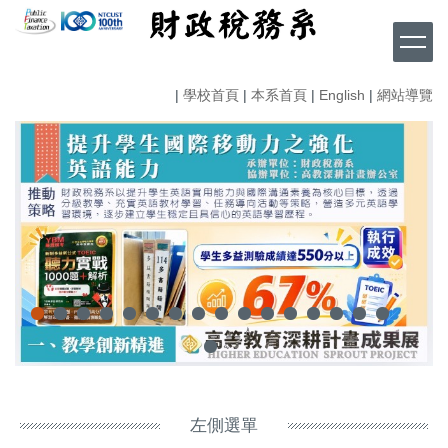
跳
到
主
要
|
學校首頁
|
本系首頁
|
English
|
網站導覽
內
容
區
左側選單