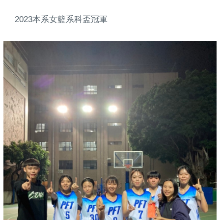
2023本系女籃系科盃冠軍